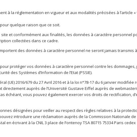
t à la réglementation en vigueur et aux modalités précisées à l’article « 
 pour quelque raison que ce soit.
u site et conformément aux finalités, les données à caractère personnel p
ption collectées dans ce cadre.
comportent des données à caractère personnel ne seront jamais transmis à d
re pour protéger vos données à caractère personnel contre les dommages, p
curité des Systèmes d’Information de l’Etat (PSSIE).
(UE) 2016/679 du 27 Avril 2016 et à la loi n°78-17 du 6 janvier modifiée rel
 directement auprès de l’Université Gustave Eiffel auprès de webmaster@u
 cas échéant, vous pouvez également exercer vos droits de rectification, d’
sonnes désignées pour veiller au respect des règles relatives à la protect
vez introduire une réclamation auprès de la Commission Nationale de l’In
stal en écrivant à la CNIL 3 place de Fontenoy TSA 80715 75334 Paris cedex 