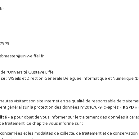
fel
 75 75
ebmaster@univ-eiffel.fr
de l’Université Gustave Eiffel
ce :
WSeils et Direction Générale Déléguée Informatique et Numérique (DGD
rnautes visitant son site internet en sa qualité de responsable de traitemen
ment général sur la protection des données n°2016/679 (ci-après «
RGPD »
lité
» a pour objet de vous informer sur le traitement des données à carac
de traitement. Ce chapitre vous informe sur :
oncernées et les modalités de collecte, de traitement et de conservation