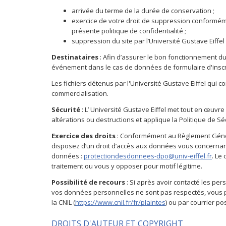
arrivée du terme de la durée de conservation ;
exercice de votre droit de suppression conformémen
présente politique de confidentialité ;
suppression du site par l’Université Gustave Eiffel
Destinataires
: Afin d’assurer le bon fonctionnement d
événement dans le cas de données de formulaire d'inscri
Les fichiers détenus par l'Université Gustave Eiffel qui 
commercialisation.
Sécurité
: L’ Université Gustave Eiffel met tout en œuv
altérations ou destructions et applique la Politique de Sé
Exercice des droits
: Conformément au Règlement Général 
disposez d’un droit d’accès aux données vous concernant
données :
protectiondesdonnees-dpo@univ-eiffel.fr
. Le
traitement ou vous y opposer pour motif légitime.
Possibilité de recours
: Si après avoir contacté les per
vos données personnelles ne sont pas respectés, vous pou
la CNIL (
https://www.cnil.fr/fr/plaintes
) ou par courrier po
DROITS D'AUTEUR ET COPYRIGHT