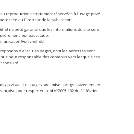
s ou reproductions strictement réservées à l'usage privé
 adressée au Directeur de la publication.
iffel ne peut garantir que les informations du site sont
gulièrement leur exactitude.
mmunication@univ-eiffel.fr
 proposons d'aller. Ces pages, dont les adresses sont
re tenue pour responsable des contenus vers lesquels ces
t consulté.
handicap visuel. Les pages sont mises progressivement en
ançaise pour respecter la loi n°2005-102 du 11 février