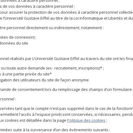
os données à caractère personnel ;
res de vos données à caractère personnel ;
 pour assurer la protection de vos données à caractère personnel collectées 
e l’Université Gustave Eiffel au titre de la Loi Informatique et Libertés et 
ctère personnel directement ou indirectement, notamment :
nnées de connexion) ;
 données du site
el réalisés par L’Université Gustave Eiffel au travers du site ont les fina
ou toute autre demande (ex : recrutement, inscriptions)* ;
 à une partie privée du site*
igation des utilisateurs du site de façon anonyme
demande de consentement lors du remplissage des champs d'un formulaire
rsonnel :
servées tant que le compte n'est pas supprimé dans le cas de la fonctionnal
ermettent l'accès à l'espace privé) sont conservées, si nécessaires, penda
ux cookies est détaillée dans la page
Politique des cookies
;
rimées suite à la survenance d’un des événements suivants :