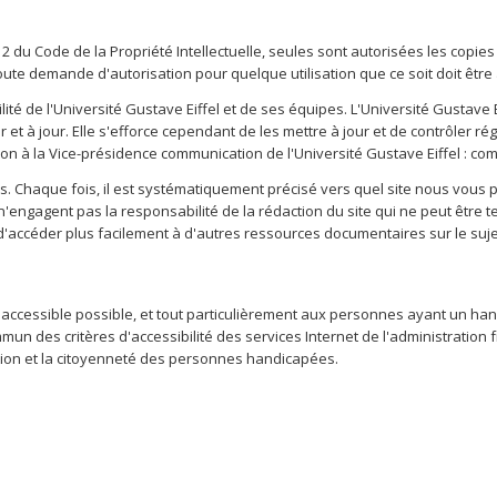
 2 du Code de la Propriété Intellectuelle, seules sont autorisées les copie
Toute demande d'autorisation pour quelque utilisation que ce soit doit être
té de l'Université Gustave Eiffel et de ses équipes. L'Université Gustave E
et à jour. Elle s'efforce cependant de les mettre à jour et de contrôler ré
n à la Vice-présidence communication de l'Université Gustave Eiffel : co
tes. Chaque fois, il est systématiquement précisé vers quel site nous vous
es n'engagent pas la responsabilité de la rédaction du site qui ne peut êt
e d'accéder plus facilement à d'autres ressources documentaires sur le suje
plus accessible possible, et tout particulièrement aux personnes ayant un 
 des critères d'accessibilité des services Internet de l'administration fr
pation et la citoyenneté des personnes handicapées.